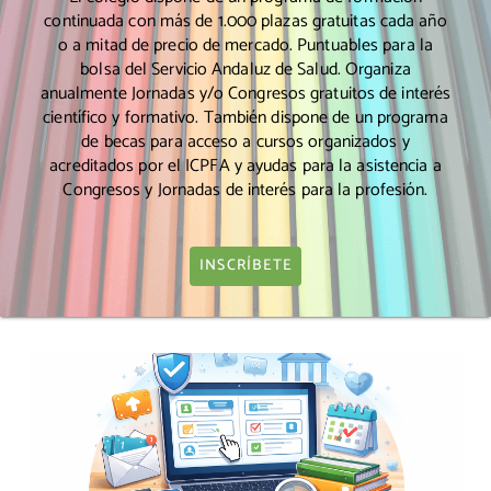
continuada con más de 1.000 plazas gratuitas cada año
o a mitad de precio de mercado. Puntuables para la
bolsa del Servicio Andaluz de Salud. Organiza
anualmente Jornadas y/o Congresos gratuitos de interés
científico y formativo. También dispone de un programa
de becas para acceso a cursos organizados y
acreditados por el ICPFA y ayudas para la asistencia a
Congresos y Jornadas de interés para la profesión.
INSCRÍBETE