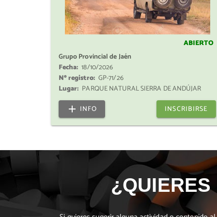
ABIERTO
Grupo Provincial de Jaén
Fecha:
18/10/2026
Nº registro:
GP-71/26
Lugar:
PARQUE NATURAL SIERRA DE ANDÚJAR
INFO
INSCRIBIRSE
¿QUIERES